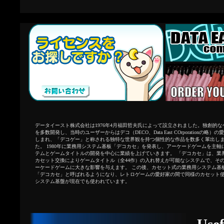
データイースト株式会社は1976年4月福田哲夫氏によって設立されました。独創的な
を多数開発し、当時のユーザーからはデコ（DECO、Data East COrporationの略）の
しまれ、「デコゲー」と称される独特な世界観を持つ個性的な作品を数多く輩出しま
た。 1980年に業務用システム基板「デコカセ」を発表し、アーケードゲームを主軸
テムとゲームタイトルの開発を中心に業績を上げていきます。 「デコカセ」は、業
カセット交換によりゲームタイトル（全44作）の入れ替えが可能なシステムで、そ
ーケードゲームに大きな影響を与えます。 この後、カセット式の業務用システム基
「デコカセ」と呼ばれるようになり、レトロゲームの愛好家の間で同様のカセット
システム基盤が現在でも使われています。