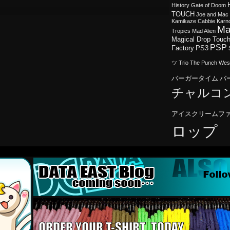
History
Gate of Doom
TOUCH
Joe and Mac
Kamikaze Cabbie
Karn
Ma
Tropics
Mad Alien
Magical Drop Touc
PSP
Factory
PS3
ツ
Trio The Punch
Wes
バーガータイム
バ
チャルコ
アイスクリームフ
ロップ