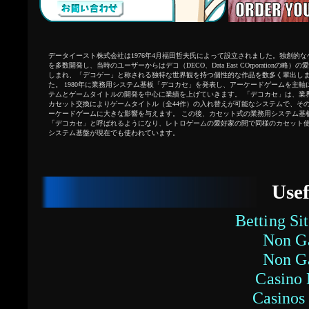
データイースト株式会社は1976年4月福田哲夫氏によって設立されました。独創的な
を多数開発し、当時のユーザーからはデコ（DECO、Data East COrporationの略）の
しまれ、「デコゲー」と称される独特な世界観を持つ個性的な作品を数多く輩出しま
た。 1980年に業務用システム基板「デコカセ」を発表し、アーケードゲームを主軸
テムとゲームタイトルの開発を中心に業績を上げていきます。 「デコカセ」は、業
カセット交換によりゲームタイトル（全44作）の入れ替えが可能なシステムで、そ
ーケードゲームに大きな影響を与えます。 この後、カセット式の業務用システム基
「デコカセ」と呼ばれるようになり、レトロゲームの愛好家の間で同様のカセット
システム基盤が現在でも使われています。
Usef
Betting Si
Non G
Non G
Casino
Casinos