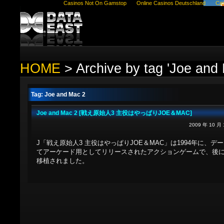
Casinos Not On Gamstop
Online Casinos Deutschland
Cas
HOME
> Archive by tag 'Joe and 
Tag: Joe and Mac 2
Joe and Mac 2 [戦え原始人3 主役はやっぱりJOE＆MAC]
2009 年 10 月 
J「戦え原始人3 主役はやっぱりJOE＆MAC」は1994年に、
てアーケード用としてリリースされたアクションゲームで、後
移植されました。